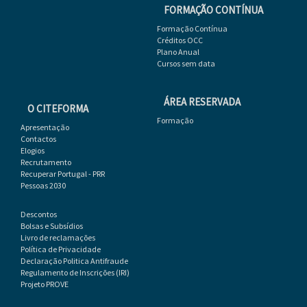
FORMAÇÃO CONTÍNUA
Formação Contínua
Créditos OCC
Plano Anual
Cursos sem data
ÁREA RESERVADA
O CITEFORMA
Formação
Apresentação
Contactos
Elogios
Recrutamento
Recuperar Portugal - PRR
Pessoas 2030
Descontos
Bolsas e Subsídios
Livro de reclamações
Política de Privacidade
Declaração Politica Antifraude
Regulamento de Inscrições (IRI)
Projeto PROVE