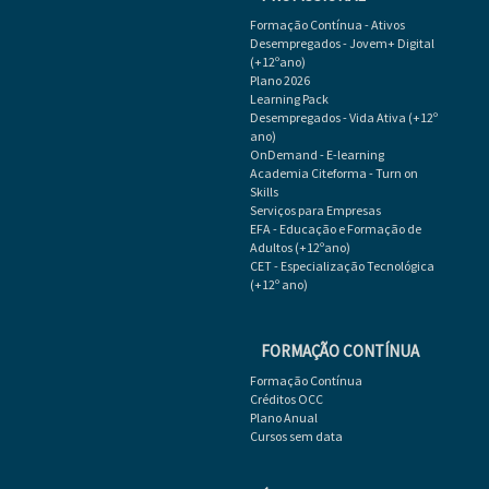
Formação Contínua - Ativos
Desempregados - Jovem+ Digital
(+12ºano)
Plano 2026
Learning Pack
Desempregados - Vida Ativa (+12º
ano)
OnDemand - E-learning
Academia Citeforma - Turn on
Skills
Serviços para Empresas
EFA - Educação e Formação de
Adultos (+12ºano)
CET - Especialização Tecnológica
(+12º ano)
FORMAÇÃO CONTÍNUA
Formação Contínua
Créditos OCC
Plano Anual
Cursos sem data