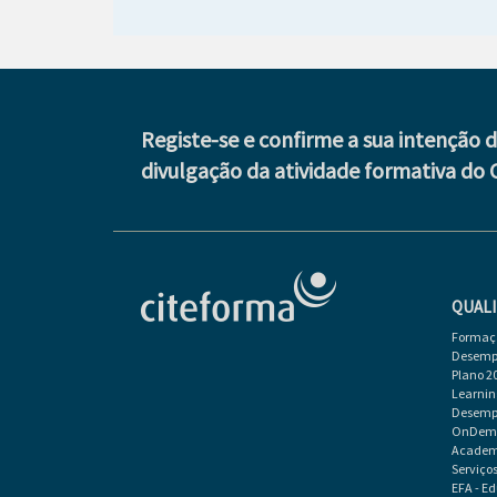
Registe-se e confirme a sua intenção 
divulgação da atividade formativa do 
QUALI
Formaçã
Desempr
Plano 2
Learnin
Desempr
OnDeman
Academi
Serviço
EFA - E