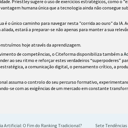
de. Priestley sugere o uso de exercícios estratégicos, como o "exe
 vantagem humana única que a tecnologia ainda não consegue subst
 é o único caminho para navegar nesta "corrida ao ouro" da IA. 
liada, estará a preparar-se não apenas para manter a sua relevânc
construímos hoje através da aprendizagem.
lvimento de competências, o Citeforma disponibiliza também a
A
er ao seu ritmo e reforçar estes verdadeiros “superpoderes” para
stratégica, a comunicação digital, o pensamento crítico, a produti
sional assuma o controlo do seu percurso formativo, experimenta
hando-se com as exigências de um mercado em constante transfor
ia Artificial: O Fim do Ranking Tradicional?
Sete Tendências 