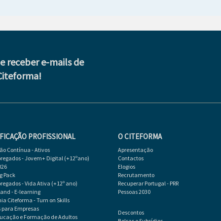
de receber e-mails de
Citeforma!
FICAÇÃO PROFISSIONAL
O CITEFORMA
o Contínua - Ativos
Apresentação
egados - Jovem+ Digital (+12ºano)
Contactos
026
Elogios
g Pack
Recrutamento
egados - Vida Ativa (+12º ano)
Recuperar Portugal - PRR
d - E-learning
Pessoas 2030
a Citeforma - Turn on Skills
s para Empresas
Descontos
ducação e Formação de Adultos
Bolsas e Subsídios