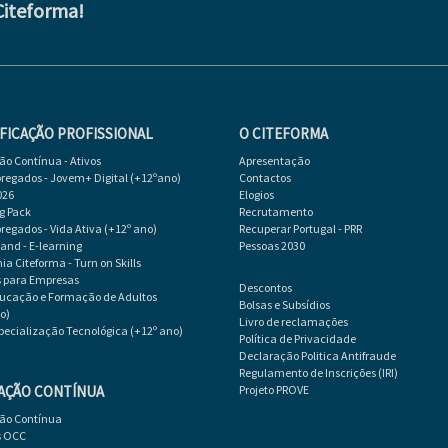
Citeforma!
FICAÇÃO PROFISSIONAL
O CITEFORMA
o Contínua - Ativos
Apresentação
egados - Jovem+ Digital (+12ºano)
Contactos
026
Elogios
g Pack
Recrutamento
egados - Vida Ativa (+12º ano)
Recuperar Portugal - PRR
d - E-learning
Pessoas 2030
a Citeforma - Turn on Skills
s para Empresas
Descontos
ducação e Formação de Adultos
Bolsas e Subsídios
o)
Livro de reclamações
specialização Tecnológica (+12º ano)
Política de Privacidade
Declaração Politica Antifraude
Regulamento de Inscrições (IRI)
AÇÃO CONTÍNUA
Projeto PROVE
ão Contínua
s OCC