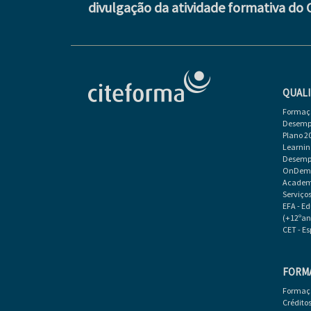
divulgação da atividade formativa do 
QUALI
Formaçã
Desempr
Plano 2
Learnin
Desempr
OnDeman
Academi
Serviço
EFA - E
(+12ºan
CET - E
FORM
Formaç
Crédito