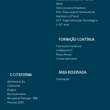
Skills
Serviços para Empresas
EFA - Educação e Formação de
Adultos (+12ºano)
CET - Especialização Tecnológica
(+12º ano)
FORMAÇÃO CONTÍNUA
Formação Contínua
Créditos OCC
Plano Anual
Cursos sem data
ÁREA RESERVADA
O CITEFORMA
Formação
Apresentação
Contactos
Elogios
Recrutamento
Recuperar Portugal - PRR
Pessoas 2030