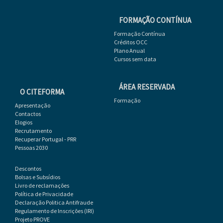
FORMAÇÃO CONTÍNUA
Formação Contínua
Créditos OCC
Plano Anual
Cursos sem data
ÁREA RESERVADA
O CITEFORMA
Formação
Apresentação
Contactos
Elogios
Recrutamento
Recuperar Portugal - PRR
Pessoas 2030
Descontos
Bolsas e Subsídios
Livro de reclamações
Política de Privacidade
Declaração Politica Antifraude
Regulamento de Inscrições (IRI)
Projeto PROVE