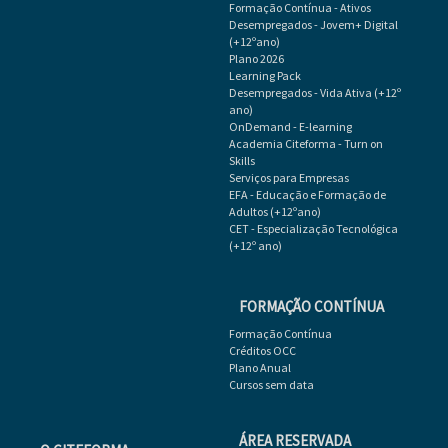
Formação Contínua - Ativos
Desempregados - Jovem+ Digital
(+12ºano)
Plano 2026
Learning Pack
Desempregados - Vida Ativa (+12º
ano)
OnDemand - E-learning
Academia Citeforma - Turn on
Skills
Serviços para Empresas
EFA - Educação e Formação de
Adultos (+12ºano)
CET - Especialização Tecnológica
(+12º ano)
FORMAÇÃO CONTÍNUA
Formação Contínua
Créditos OCC
Plano Anual
Cursos sem data
ÁREA RESERVADA