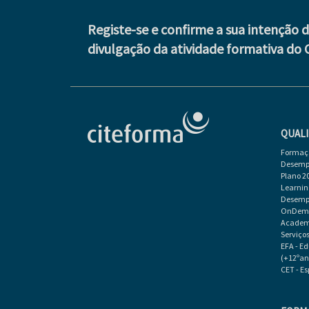
Registe-se e confirme a sua intenção 
divulgação da atividade formativa do 
QUALI
Formaçã
Desempr
Plano 2
Learnin
Desempr
OnDeman
Academi
Serviço
EFA - E
(+12ºan
CET - E