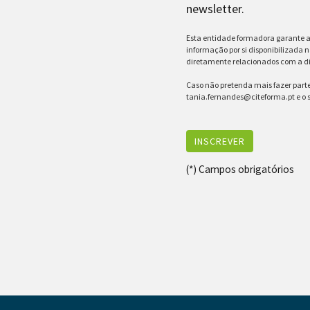
newsletter.
Esta entidade formadora garante a 
informação por si disponibilizada n
diretamente relacionados com a d
Caso não pretenda mais fazer parte 
tania.fernandes@citeforma.pt e o
INSCREVER
(*) Campos obrigatórios