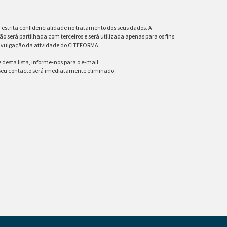
estrita confidencialidade no tratamento dos seus dados. A
ão será partilhada com terceiros e será utilizada apenas para os fins
ivulgação da atividade do CITEFORMA.
desta lista, informe-nos para o e-mail
 seu contacto será imediatamente eliminado.