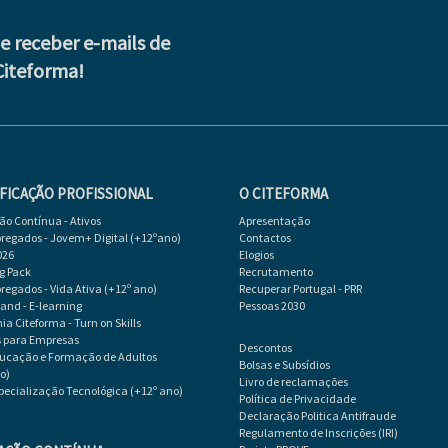
de receber e-mails de
Citeforma!
FICAÇÃO PROFISSIONAL
O CITEFORMA
o Contínua - Ativos
Apresentação
egados - Jovem+ Digital (+12ºano)
Contactos
026
Elogios
g Pack
Recrutamento
egados - Vida Ativa (+12º ano)
Recuperar Portugal - PRR
d - E-learning
Pessoas 2030
a Citeforma - Turn on Skills
s para Empresas
Descontos
ducação e Formação de Adultos
Bolsas e Subsídios
o)
Livro de reclamações
specialização Tecnológica (+12º ano)
Política de Privacidade
Declaração Politica Antifraude
Regulamento de Inscrições (IRI)